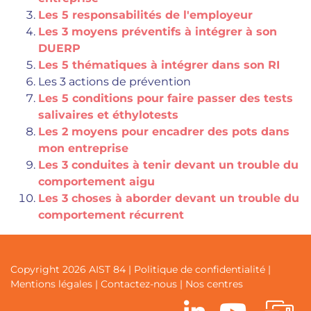
Les 5 responsabilités de l'employeur
Les 3 moyens préventifs à intégrer à son
DUERP
Les 5 thématiques à intégrer dans son RI
Les 3 actions de prévention
Les 5 conditions pour faire passer des tests
salivaires et éthylotests
Les 2 moyens pour encadrer des pots dans
mon entreprise
Les 3 conduites à tenir devant un trouble du
comportement aigu
Les 3 choses à aborder devant un trouble du
comportement récurrent
Copyright 2026 AIST 84 |
Politique de confidentialité
|
Mentions légales
|
Contactez-nous
|
Nos centres