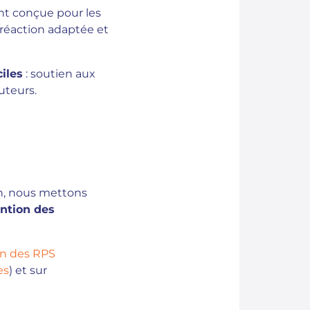
nt conçue pour les
 réaction adaptée et
iles
: soutien aux
uteurs.
on, nous mettons
ntion des
n des RPS
es
) et sur