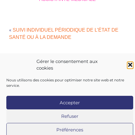
«
SUIVI INDIVIDUEL PÉRIODIQUE DE L’ÉTAT DE
SANTÉ OU À LA DEMANDE
»
VISITE DE PRÉ-REPRISE ET DE REPRISE
Gérer le consentement aux
cookies
Nous utilisons des cookies pour optimiser notre site web et notre
service.
Copyright 2026 AIST 84 |
Politique de confidentialité
|
Accepter
Mentions légales
|
Contactez-nous
|
Nos centres
Refuser
Préférences