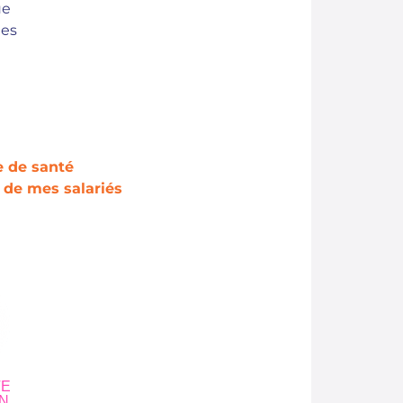
ue
des
e de santé
é de mes salariés
TE
N