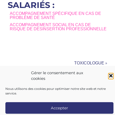
SALARIÉS :
ACCOMPAGNEMENT SPÉCIFIQUE EN CAS DE
PROBLÈME DE SANTÉ
ACCOMPAGNEMENT SOCIAL EN CAS DE
RISQUE DE DESINSERTION PROFESSIONNELLE
»
TOXICOLOGUE
Gérer le consentement aux
cookies
Nous utilisons des cookies pour optimiser notre site web et notre
service.
Copyright 2026 AIST 84 |
Politique de confidentialité
|
Mentions légales
|
Contactez-nous
|
Nos centres
Accepter