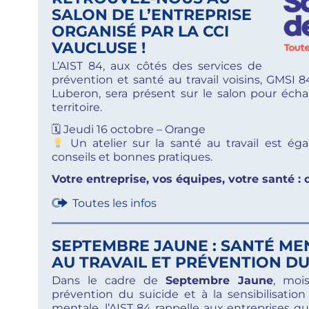
SALON DE L’ENTREPRISE
ORGANISÉ PAR LA CCI
VAUCLUSE !
L’AIST 84, aux côtés des services de
prévention et santé au travail voisins, GMSI 
Luberon, sera présent sur le salon pour écha
territoire.
🗓 Jeudi 16 octobre – Orange
Un atelier sur la santé au travail est é
conseils et bonnes pratiques.
Votre entreprise, vos équipes, votre santé : 
Toutes les infos
SEPTEMBRE JAUNE : SANTÉ ME
AU TRAVAIL ET PRÉVENTION DU
Dans le cadre de
Septembre Jaune
, moi
prévention du suicide et à la sensibilisation
mentale, l’AIST 84 rappelle aux entreprises qu