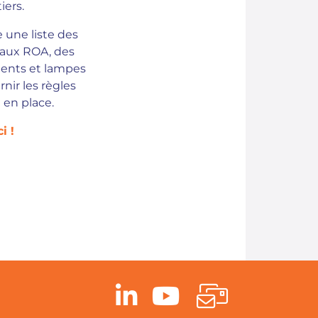
iers.
 une liste des
t aux ROA, des
ents et lampes
nir les règles
 en place.
i !