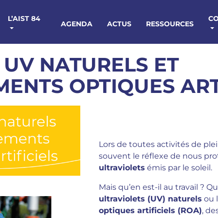
L’AIST 84
C
AGENDA
ACTUS
RESSOURCES
 UV NATURELS ET
ENTS OPTIQUES ARTI
Lors de toutes activités de ple
souvent le réflexe de nous pr
ultraviolets
émis par le soleil.
Mais qu’en est-il au travail ? Q
ultraviolets (UV) naturels
ou 
optiques artificiels (ROA)
, de