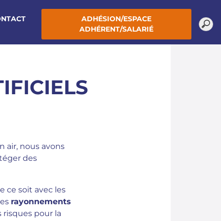
ONTACT
ADHÉSION/ESPACE
ADHÉRENT/SALARIÉ
FICIELS
in air, nous avons
otéger des
ue ce soit avec les
les
rayonnements
s risques pour la