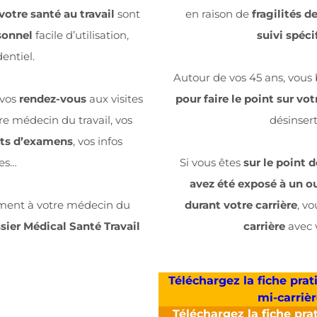
votre santé au travail
sont
en raison de
fragilités d
sonnel
facile d’utilisation,
suivi spéci
dentiel.
Autour de vos 45 ans, vous
 vos
rendez-vous
aux visites
pour faire le point sur vot
e médecin du travail, vos
désinsert
ats d’examens
, vos infos
ves…
Si vous êtes
sur le point d
avez été exposé à un ou
ent à votre médecin du
durant votre carrière
, v
sier Médical Santé Travail
carrière
avec v
Téléchargez la fiche prat
mi-carrièr
Téléchargez la fiche prat