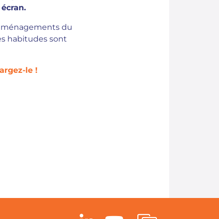
 écran.
es aménagements du
les habitudes sont
argez-le !