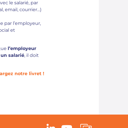
ec le salarié, par
, email, courrier…)
e par l’employeur,
cial et
sque
l’employeur
 un salarié
, il doit
rgez notre livret !