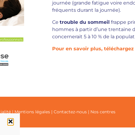
journée (grande fatigue voire en
fréquents durant la journée).
Ce
trouble du sommeil
frappe pri
hommes à partir d’une trentaine 
concernerait 5 à 10 % de la populat
Pour en savoir plus, téléchargez c
ialité
|
Mentions légales
|
Contactez-nous
|
Nos centres