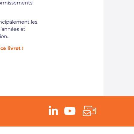
dormissements
ncipalement les
d’années et
ion.
e livret !