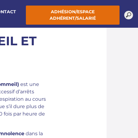
ONTACT
ADHÉSION/ESPACE
ADHÉRENT/SALARIÉ
IL ET
ommeil)
est une
cessif d’arrêts
espiration au cours
e s’il dure plus de
0 fois par heure de
omnolence
dans la