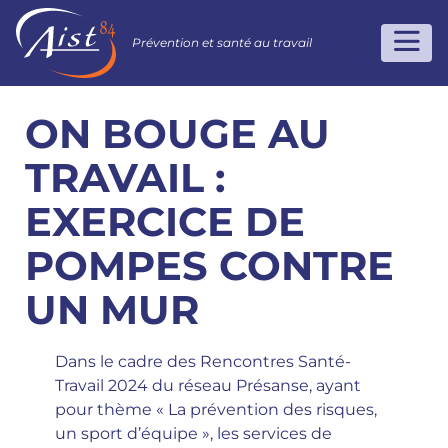
Prévention et santé au travail
ON BOUGE AU
TRAVAIL :
EXERCICE DE
POMPES CONTRE
UN MUR
Dans le cadre des Rencontres Santé-
Travail 2024 du réseau Présanse, ayant
pour thème « La prévention des risques,
un sport d’équipe », les services de