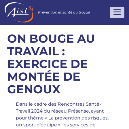
Prévention et santé au travail
ON BOUGE AU
TRAVAIL :
EXERCICE DE
MONTÉE DE
GENOUX
Dans le cadre des Rencontres Santé-
Travail 2024 du réseau Présanse, ayant
pour thème « La prévention des risques,
un sport d’équipe », les services de