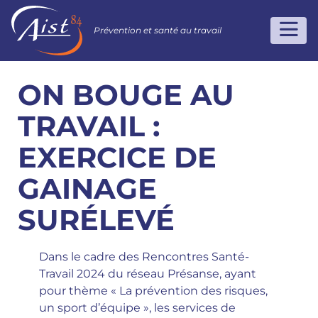
Prévention et santé au travail
ON BOUGE AU
TRAVAIL :
EXERCICE DE
GAINAGE
SURÉLEVÉ
Dans le cadre des Rencontres Santé-
Travail 2024 du réseau Présanse, ayant
pour thème « La prévention des risques,
un sport d’équipe », les services de