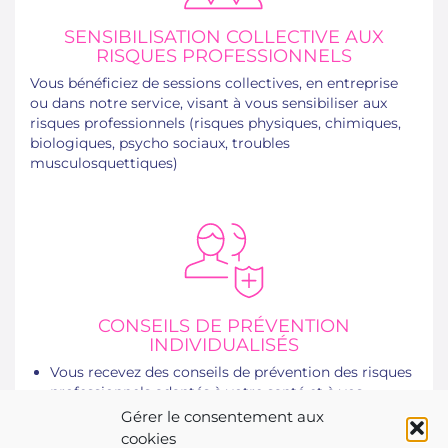
SENSIBILISATION COLLECTIVE AUX
RISQUES PROFESSIONNELS
Vous bénéficiez de sessions collectives, en entreprise
ou dans notre service, visant à vous sensibiliser aux
risques professionnels (risques physiques, chimiques,
biologiques, psycho sociaux, troubles
musculosquettiques)
CONSEILS DE PRÉVENTION
INDIVIDUALISÉS
Vous recevez des conseils de prévention des risques
professionnels adaptés à votre santé et à vos
conditions de travail
Gérer le consentement aux
Vous recevez des conseils sur des bonnes habitudes
cookies