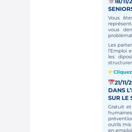
18/11
SENIOR
Vous êtes
représent
vous dem
problémat
Les parte
l’Emploi 
les dipos
structurer
Cliquez
21/11
DANS L’
SUR LE 
Gratuit e
humaines
préventio
outils mis
en emploi