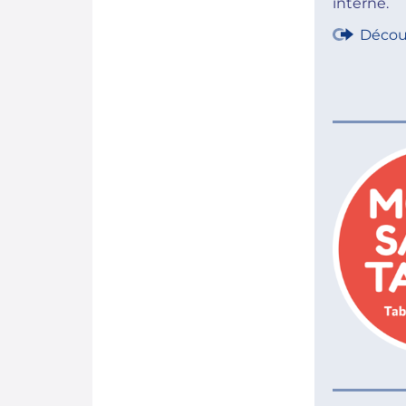
interne.
Décou