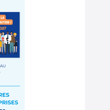
 AU
A
RES
PRISES