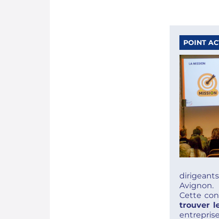
POINT A
dirigeant
Avignon.
Cette con
trouver l
entrepris