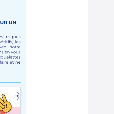
OUR UN
s risques
itifs, les
vec notre
ns en vous
squelettes
faire et ne