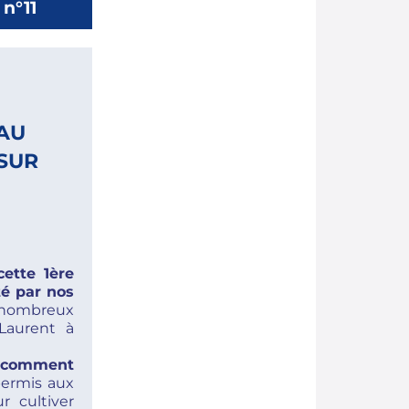
n°11
AU
 SUR
cette 1ère
té par nos
 nombreux
 Laurent à
: comment
permis aux
r cultiver