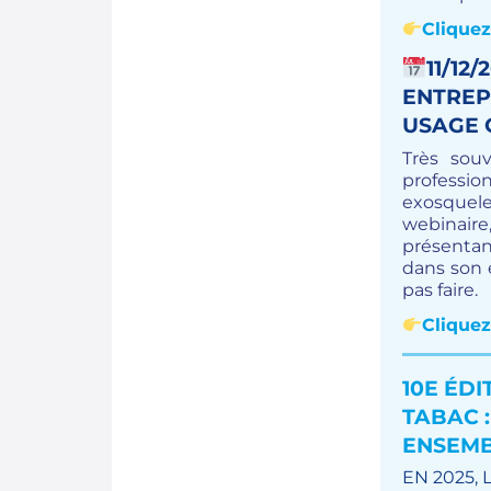
Cliquez
11/12
ENTREP
USAGE 
Très sou
professio
exosquel
webinaire
présentan
dans son e
pas faire.
Cliquez
10E ÉDI
TABAC 
ENSEMB
EN 2025,