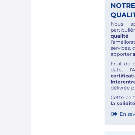
NOTRE
QUALI
Nous ap
particul
qualité
q
l’améli
services, 
apporter
Fruit de
date, l
certific
Interentr
délivrée 
Cette cert
la solidi
En sav