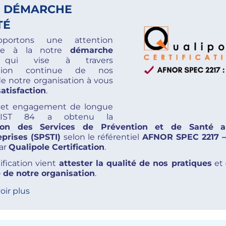
 DÉMARCHE
TÉ
portons une attention
ière à la notre
démarche
ui vise à travers
oration continue de nos
de notre organisation à vous
satisfaction
.
 cet engagement de longue
’AIST 84 a obtenu la
ation des Services de Prévention et de Santé a
eprises (SPSTI)
selon le référentiel
AFNOR SPEC 2217 –
par
Qualipole Certification
.
ification vient
attester la qualité de nos pratiques
et
té de notre organisation
.
oir plus