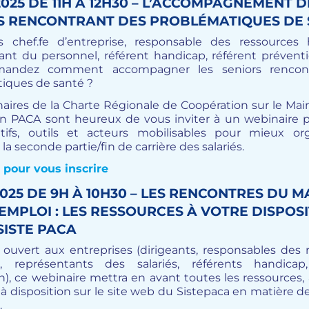
/2025 DE 11H À 12H30 – L’ACCOMPAGNEMENT D
S RENCONTRANT DES PROBLÉMATIQUES DE
 chef.fe d’entreprise, responsable des ressources
ant du personnel, référent handicap, référent prévent
andez comment accompagner les seniors rencon
iques de santé ?
naires de la Charte Régionale de Coopération sur le Mai
en PACA sont heureux de vous inviter à un webinaire 
itifs, outils et acteurs mobilisables pour mieux or
 la seconde partie/fin de carrière des salariés.
 pour vous inscrire
/2025 DE 9H À 10H30 – LES RENCONTRES DU M
EMPLOI : LES RESSOURCES À VOTRE DISPOS
SISTE PACA
t ouvert aux entreprises (dirigeants, responsables des 
, représentants des salariés, référents handicap,
n), ce webinaire mettra en avant toutes les ressources, 
 à disposition sur le site web du Sistepaca en matière 
.