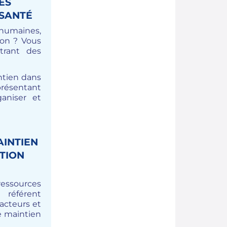
ES
 SANTÉ
 humaines,
ion ? Vous
trant des
ntien dans
présentant
ganiser et
AINTIEN
ITION
ressources
 référent
acteurs et
de maintien