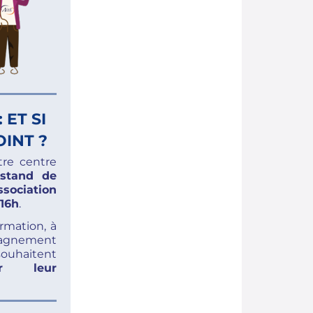
 ET SI
OINT ?
tre centre
stand de
Association
 16h
.
rmation, à
pagnement
souhaitent
er leur