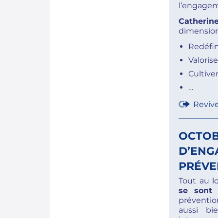
l’engagem
Catherin
dimensions
Redéfin
Valorise
Cultive
…
Reviv
OCTOB
D’ENG
PRÉVEN
Tout au l
se sont 
préventio
aussi bi