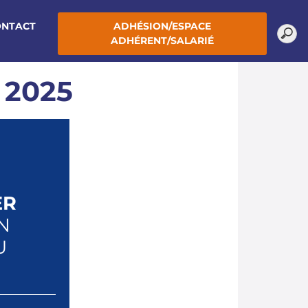
ONTACT
ADHÉSION/ESPACE
ADHÉRENT/SALARIÉ
 2025
ER
N
U