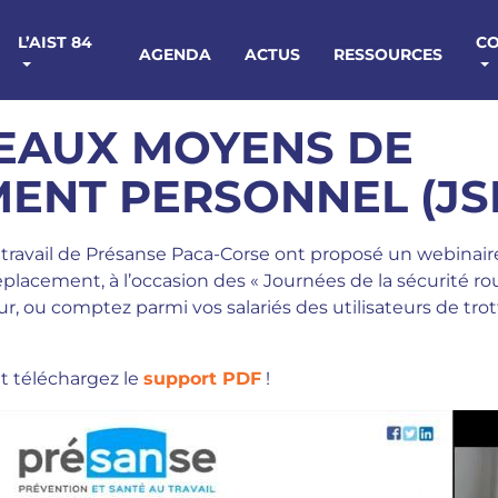
L’AIST 84
C
AGENDA
ACTUS
RESSOURCES
EAUX MOYENS DE
ENT PERSONNEL (JSR
u travail de Présanse Paca-Corse ont proposé un webinai
cement, à l’occasion des « Journées de la sécurité routi
eur, ou comptez parmi vos salariés des utilisateurs de trot
t téléchargez le
support PDF
!