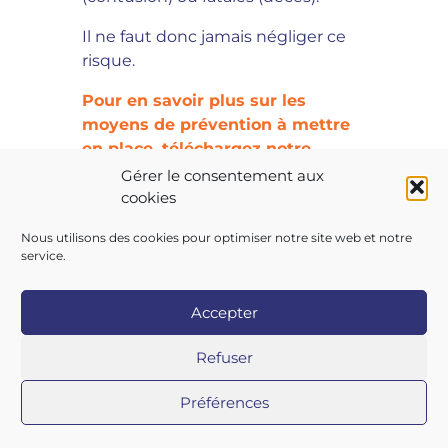
Il ne faut donc jamais négliger ce
risque.
Pour en savoir plus sur les
moyens de prévention à mettre
en place, téléchargez notre
livret !
Gérer le consentement aux
cookies
Nous utilisons des cookies pour optimiser notre site web et notre
service.
Accepter
Copyright 2026 AIST 84 |
Politique de confidentialité
|
Refuser
Mentions légales
|
Contactez-nous
|
Nos centres
Préférences