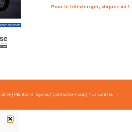
Pour le télécharger, cliquez ici !
ialité
|
Mentions légales
|
Contactez-nous
|
Nos centres