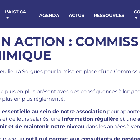
L’AIST 84
C
AGENDA
ACTUS
RESSOURCES
 EN ACTION : COMMIS
HIMIQUE
eu lieu à Sorgues pour la mise en place d’une Commiss
e plus en plus présent avec des conséquences à long te
e plus en plus réglementé.
t
essentielle au sein de notre association
pour apporter
et de leurs salariés, une
information régulière
et une
a
nir et de maintenir notre niveau
dans les années à veni
n place un
outil qui permet aux consultants de repére