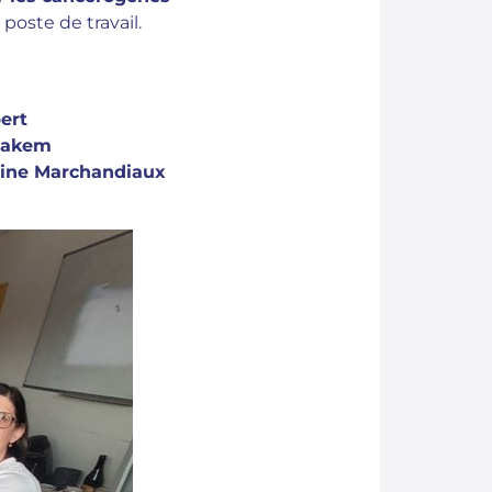
 poste de travail.
bert
 Hakem
line Marchandiaux