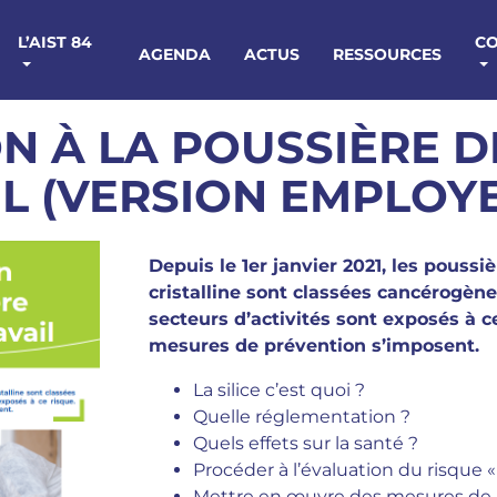
L’AIST 84
C
AGENDA
ACTUS
RESSOURCES
N À LA POUSSIÈRE DE
IL (VERSION EMPLOY
Depuis le 1er janvier 2021, les poussiè
cristalline sont classées cancérogène
secteurs d’activités sont exposés à c
mesures de prévention s’imposent.
La silice c’est quoi ?
Quelle réglementation ?
Quels effets sur la santé ?
Procéder à l’évaluation du risque « 
Mettre en œuvre des mesures de 