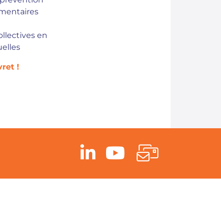
mentaires
llectives en
uelles
ret !