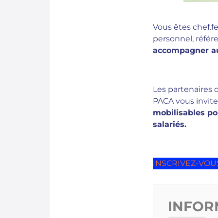
Vous êtes chef.f
personnel, référ
accompagner au 
Les partenaires 
PACA vous invit
mobilisables po
salariés.
INSCRIVEZ-VOUS
INFOR