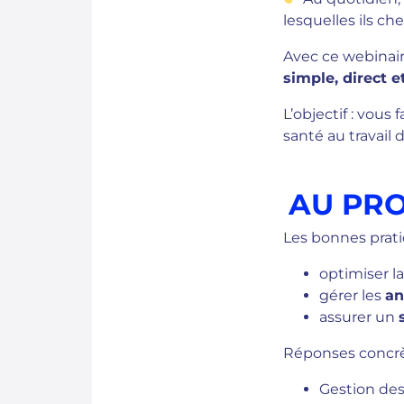
lesquelles ils c
Avec ce webinai
simple, direct et
L’objectif : vous 
santé au travail 
AU PR
Les bonnes prati
optimiser l
gérer les
an
assurer un
Réponses concrèt
Gestion des