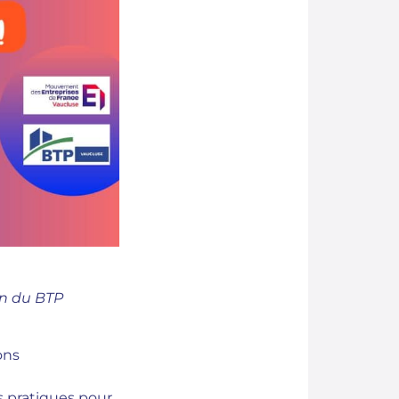
on du BTP
ons
s pratiques pour