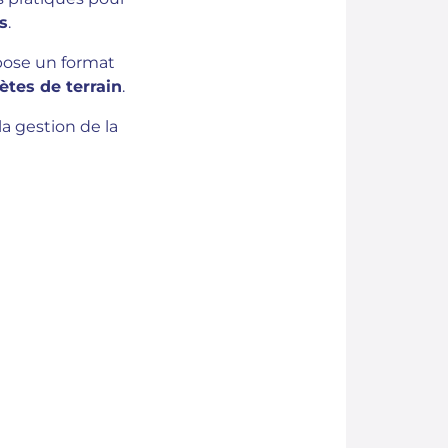
s
.
opose un format
ètes de terrain
.
la gestion de la