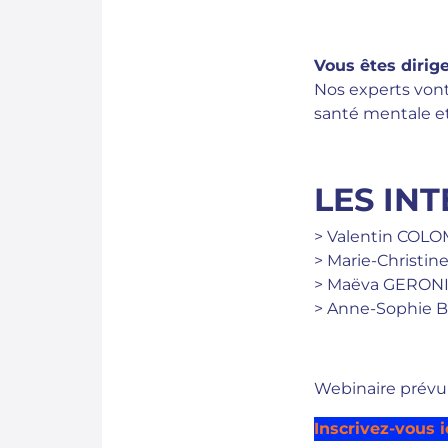
Vous êtes dirig
Nos experts vont 
santé mentale et
LES IN
> Valentin COLO
> Marie-Christi
> Maëva GERONIM
> Anne-Sophie B
Webinaire prévu 
Inscrivez-vous i