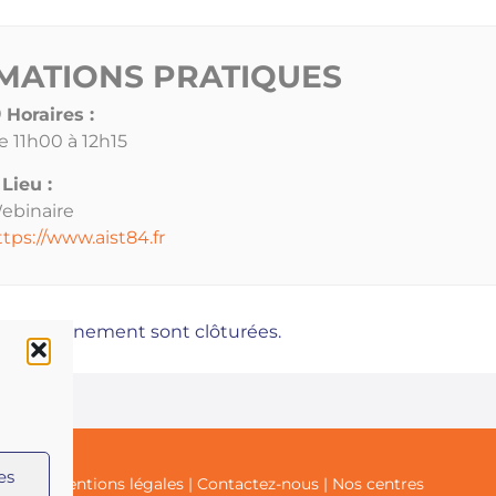
MATIONS PRATIQUES
Horaires :
e 11h00 à 12h15
Lieu :
ebinaire
ttps://www.aist84.fr
 à cet évènement sont clôturées.
es
ialité
|
Mentions légales
|
Contactez-nous
|
Nos centres