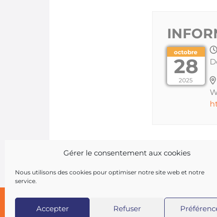
INFOR
octobre
28
D
2025
W
h
Les inscriptions
Gérer le consentement aux cookies
Nous utilisons des cookies pour optimiser notre site web et notre
service.
Accepter
Refuser
Préférenc
Copyright 2026 AIST 84 |
Politique de confident