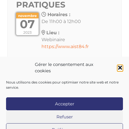
PRATIQUES
Horaires :
novembre
07
De 11h00 à 12h00
Lieu :
2023
Webinaire
https://www.aist84.fr
Gérer le consentement aux
cookies
Les inscriptions à cet évènement sont clôturées.
Nous utilisons des cookies pour optimiser notre site web et notre
service.
Accepter
Copyright 2026 AIST 84 |
Politique de confidentialité
|
Refuser
Mentions légales
|
Contactez-nous
|
Nos centres