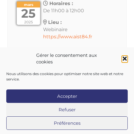
Horaires :
mars
25
De 11h00 à 12h00
Lieu :
2025
Webinaire
https://www.aist84.fr
Gérer le consentement aux
cookies
Les inscriptions à cet évènement sont clôturées.
Nous utilisons des cookies pour optimiser notre site web et notre
service.
Accepter
Copyright 2026 AIST 84 |
Politique de confidentialité
|
Refuser
Mentions légales
|
Contactez-nous
|
Nos centres
Préférences