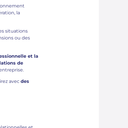
ctionnement
ration, la
es situations
ensions ou des
ssionnelle et la
lations de
entreprise.
irez avec
des
lationnelles et