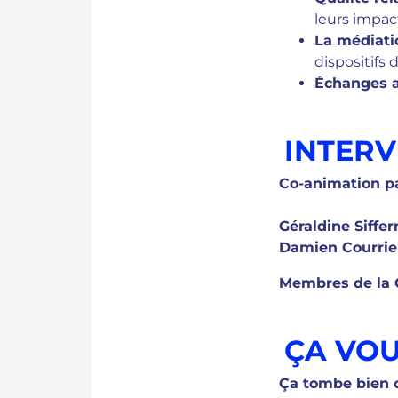
leurs impact
La médiati
dispositif
Échanges a
INTER
Co-animation pa
Géraldine Siffe
Damien Courrie
Membres de la 
ÇA VOU
Ça tombe bien c