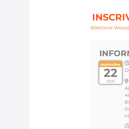
INSCRI
Billetterie Weez
INFOR
septembre
22
D
2026
A
4
8
0
h