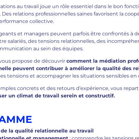
lations au travail joue un rôle essentiel dans le bon fon
 Des relations professionnelles saines favorisent la coopé
erformance collective.
rigeants et managers peuvent parfois être confrontés à d
tre salariés, des tensions relationnelles, des incompréh
ommunication au sein des équipes.
ous propose de découvrir
comment la médiation profe
nelle peuvent contribuer à améliorer la qualité des re
 les tensions et accompagner les situations sensibles en 
emples concrets et des retours d’expérience, vous repart
ser un climat de travail serein et constructif.
RAMME
de la qualité relationnelle au travail
lationnelle et management
: comprendre les tensions re