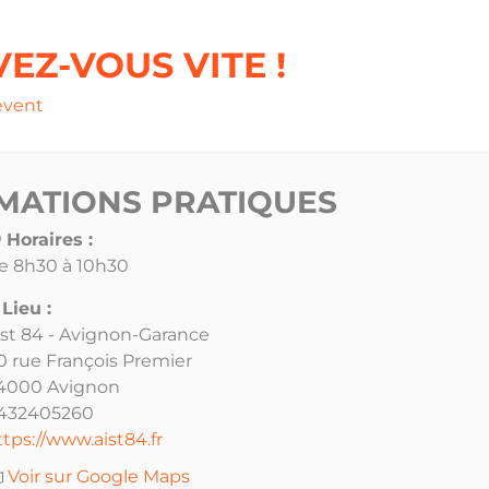
VEZ-VOUS VITE !
event
MATIONS PRATIQUES
Horaires :
e 8h30 à 10h30
Lieu :
ist 84 - Avignon-Garance
0 rue François Premier
4000 Avignon
432405260
ttps://www.aist84.fr
Voir sur Google Maps