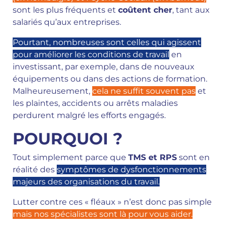
sont les plus fréquents et
coûtent cher
, tant aux
salariés qu’aux entreprises.
Pourtant, nombreuses sont celles qui agissent
pour améliorer les conditions de travail
en
investissant, par exemple, dans
de nouveaux
équipements ou dans des actions de formation.
Malheureusement,
cela ne suffit souvent pas
et
les plaintes, accidents ou arrêts maladies
perdurent malgré les efforts engagés.
POURQUOI ?
Tout simplement parce que
TMS et RPS
sont en
réalité des
symptômes de dysfonctionnements
majeurs des organisations du travail.
Lutter contre ces « fléaux » n’est donc pas simple
mais nos spécialistes sont là pour vous aider.