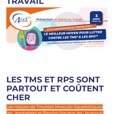
TRAVAIL
LES TMS ET RPS SONT
PARTOUT ET COÛTENT
CHER
Les risques de Troubles Musculo-Squelettiques
(ex : lombalgie) et Psycho-Sociaux (ex : burnout)