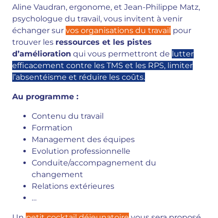
Aline Vaudran, ergonome, et Jean-Philippe Matz,
psychologue du travail, vous invitent à venir
échanger
sur
vos organisations du travail
pour
trouver les
ressources et les pistes
d’amélioration
qui vous permettront de
lutter
efficacement contre les TMS et les RPS, limiter
l’absentéisme et réduire les coûts.
Au programme :
Contenu du travail
Formation
Management des équipes
Evolution professionnelle
Conduite/accompagnement du
changement
Relations extérieures
…
Un
petit cocktail déjeunatoire
vous sera proposé