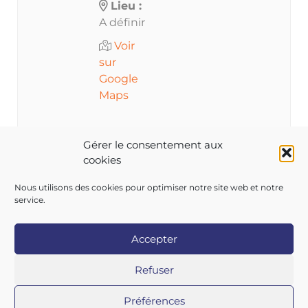
Lieu :
A définir
Voir
sur
Google
Maps
Gérer le consentement aux
cookies
Les inscriptions à cet évènement sont clôturées.
Nous utilisons des cookies pour optimiser notre site web et notre
service.
Accepter
Copyright 2026 AIST 84 |
Politique de confidentialité
|
Refuser
Mentions légales
|
Contactez-nous
|
Nos centres
Préférences