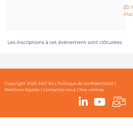
V
Ma
Les inscriptions à cet évènement sont clôturées.
Copyright 2026 AIST 84 |
Politique de confidentialité
|
Mentions légales
|
Contactez-nous
|
Nos centres