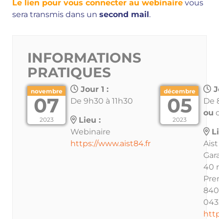
Le lien pour vous connecter au webinaire
vous
sera transmis dans un
second mail
.
INFORMATIONS
PRATIQUES
Jour 1 :
J
novembre
décembre
07
05
De 9h30 à 11h30
De 
ou
d
Lieu :
2023
2023
Webinaire
Li
https://www.aist84.fr
Aist
Gar
40 
Pre
840
043
http