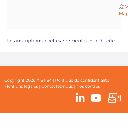
V
Ma
Les inscriptions à cet évènement sont clôturées.
Copyright 2026 AIST 84 |
Politique de confidentialité
|
Mentions légales
|
Contactez-nous
|
Nos centres