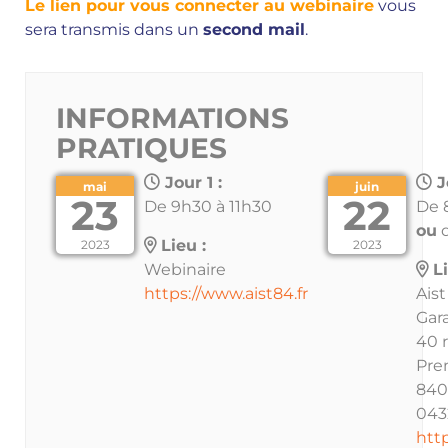
Le lien pour vous connecter au webinaire
vous
sera transmis dans un
second mail
.
INFORMATIONS
PRATIQUES
Jour 1 :
J
mai
juin
23
22
De 9h30 à 11h30
De 
ou
d
Lieu :
2023
2023
Webinaire
Li
https://www.aist84.fr
Aist
Gar
40 
Pre
840
043
http