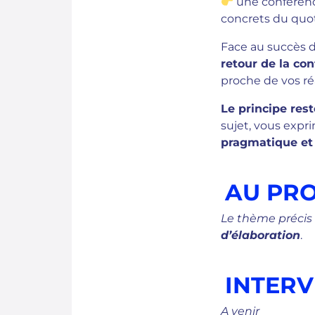
une conféren
concrets du quot
Face au succès d
retour de la co
proche de vos réa
Le principe res
sujet, vous expr
pragmatique et 
AU PR
Le thème précis 
d’élaboration
.
INTER
A venir