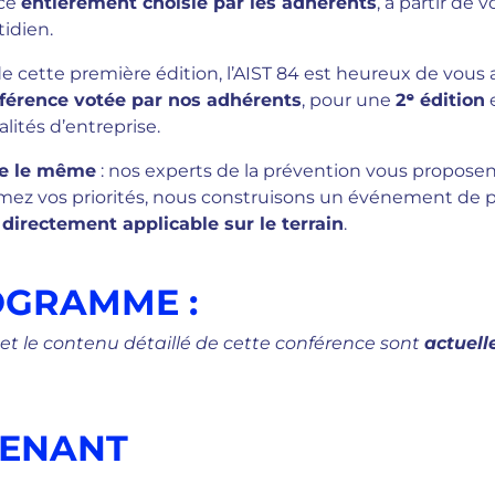
ce
entièrement choisie par les adhérents
, à partir de 
idien.
e cette première édition, l’AIST 84 est heureux de vous
nférence votée par nos adhérents
, pour une
2ᵉ édition
e
lités d’entreprise.
te le même
: nos experts de la prévention vous proposen
imez vos priorités, nous construisons un événement de
directement applicable sur le terrain
.
OGRAMME
:
et le contenu détaillé de cette conférence sont
actuell
VENANT