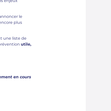
vos enjeux
 annoncer le
ncore plus
t une liste de
 prévention
utile,
ement en cours