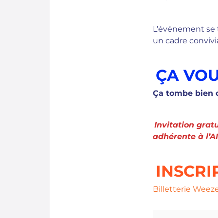
L’événement se t
un cadre convivia
ÇA VOU
Ça tombe bien c
Invitation grat
adhérente à l’A
INSCRI
Billetterie Weez