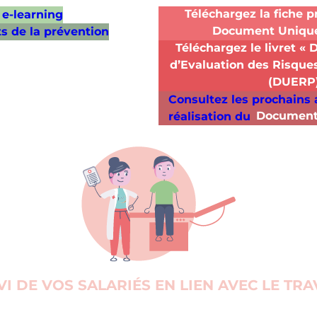
e-learning
Téléchargez la fiche p
s de la prévention
Document Uniqu
Téléchargez le livret 
d’Evaluation des Risques
(DUERP
Consultez les prochains a
réalisation du
Document
VI DE VOS SALARIÉS EN LIEN AVEC LE TRA