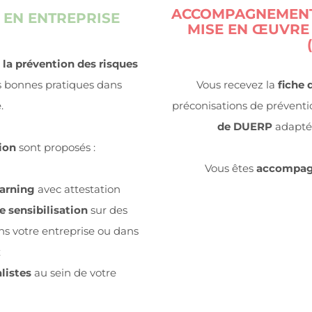
ACCOMPAGNEMENT 
 EN ENTREPRISE
MISE EN ŒUVRE
 la prévention des risques
es bonnes pratiques dans
Vous recevez la
fiche 
.
préconisations de préventio
de DUERP
adaptés
ion
sont proposés :
Vous êtes
accompagn
earning
avec attestation
e sensibilisation
sur des
s votre entreprise ou dans
x
listes
au sein de votre