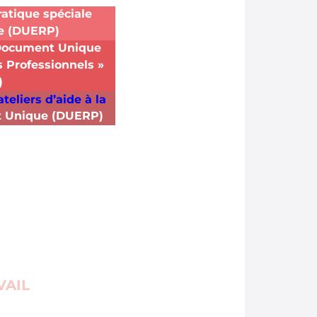
ratique spéciale
e (DUERP)
« Document Unique
 Professionnels »
)
teliers d’aide à la
 Unique (DUERP)
VAIL